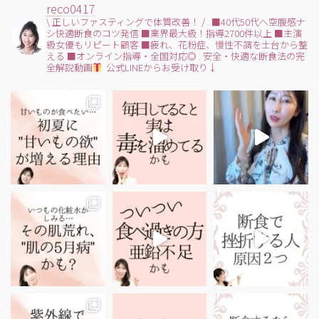
reco0417
\ 正しいファスティングで体質改善！ /
.
■40代50代へ空腹感ナ
シ快適断食のコツ発信
■業界最大級！指導2700件以上
■主演
級女優もリピート顧客
■疲れ、花粉症、慢性不調を土台から整
える
■オンライン指導・全国対応◎
.
安全・快適な断食法の完
全解説動画
公式LINEからお受け取り↓