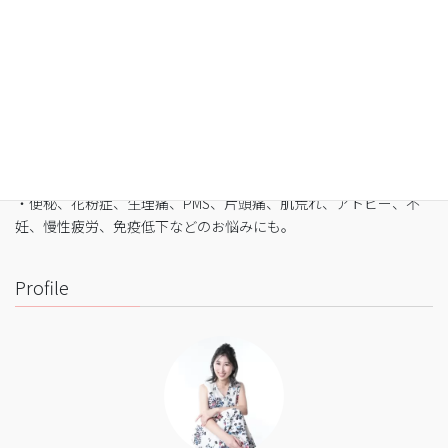
空腹感のないREIKO式ファスティングで、本来のあ
なたへ
・最短3日間から挑戦可能
・自宅でできるオンライン断食（全国対応可）
・たった5日間で平均-3㎏
・バストや筋肉は守りながら脂肪を狙い撃ち
・細胞レベルで生まれ変わり促進
・便秘、花粉症、生理痛、PMS、片頭痛、肌荒れ、アトピー、不
妊、慢性疲労、免疫低下などのお悩みにも。
Profile