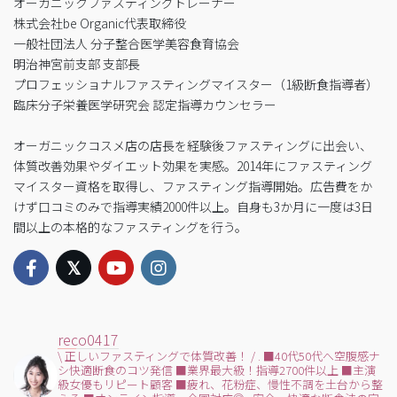
オーガニックファスティングトレーナー
株式会社be Organic代表取締役
一般社団法人 分子整合医学美容食育協会
明治神宮前支部 支部長
プロフェッショナルファスティングマイスター（1級断食指導者）
臨床分子栄養医学研究会 認定指導カウンセラー
オーガニックコスメ店の店長を経験後ファスティングに出会い、
体質改善効果やダイエット効果を実感。2014年にファスティング
マイスター資格を取得し、ファスティング指導開始。広告費をか
けず口コミのみで指導実績2000件以上。自身も3か月に一度は3日
間以上の本格的なファスティングを行う。
reco0417
\ 正しいファスティングで体質改善！ /
.
■40代50代へ空腹感ナ
シ快適断食のコツ発信
■業界最大級！指導2700件以上
■主演
級女優もリピート顧客
■疲れ、花粉症、慢性不調を土台から整