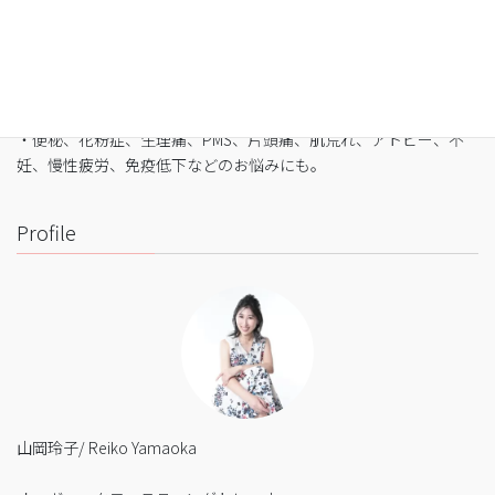
・最短3日間から挑戦可能
・自宅でできるオンライン断食（全国対応可）
・たった5日間で平均-3㎏
・バストや筋肉は守りながら脂肪を狙い撃ち
・細胞レベルで生まれ変わり促進
・便秘、花粉症、生理痛、PMS、片頭痛、肌荒れ、アトピー、不
妊、慢性疲労、免疫低下などのお悩みにも。
Profile
山岡玲子/ Reiko Yamaoka