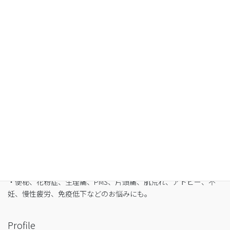
空腹感のないREIKO式ファスティングで、本来のあ
なたへ
・最短3日間から挑戦可能
・自宅でできるオンライン断食（全国対応可）
・たった5日間で平均-3㎏
・バストや筋肉は守りながら脂肪を狙い撃ち
・細胞レベルで生まれ変わり促進
・便秘、花粉症、生理痛、PMS、片頭痛、肌荒れ、アトピー、不
妊、慢性疲労、免疫低下などのお悩みにも。
Profile