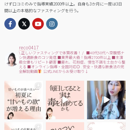
けず口コミのみで指導実績2000件以上。自身も3か月に一度は3日
間以上の本格的なファスティングを行う。
reco0417
\ 正しいファスティングで体質改善！ /
.
■40代50代へ空腹感ナ
シ快適断食のコツ発信
■業界最大級！指導2700件以上
■主演
級女優もリピート顧客
■疲れ、花粉症、慢性不調を土台から整
える
■オンライン指導・全国対応◎
.
安全・快適な断食法の完
全解説動画
公式LINEからお受け取り↓