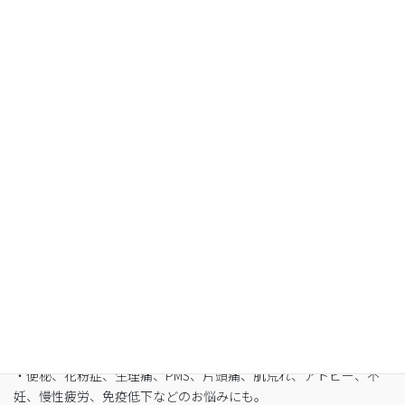
Organic Fasting
空腹感のないREIKO式ファスティングで、本来のあ
なたへ
・最短3日間から挑戦可能
・自宅でできるオンライン断食（全国対応可）
・たった5日間で平均-3㎏
・バストや筋肉は守りながら脂肪を狙い撃ち
・細胞レベルで生まれ変わり促進
・便秘、花粉症、生理痛、PMS、片頭痛、肌荒れ、アトピー、不
妊、慢性疲労、免疫低下などのお悩みにも。