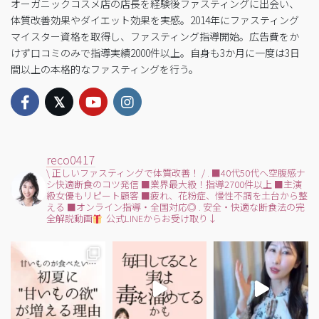
オーガニックコスメ店の店長を経験後ファスティングに出会い、
体質改善効果やダイエット効果を実感。2014年にファスティング
マイスター資格を取得し、ファスティング指導開始。広告費をか
けず口コミのみで指導実績2000件以上。自身も3か月に一度は3日
間以上の本格的なファスティングを行う。
reco0417
\ 正しいファスティングで体質改善！ /
.
■40代50代へ空腹感ナ
シ快適断食のコツ発信
■業界最大級！指導2700件以上
■主演
級女優もリピート顧客
■疲れ、花粉症、慢性不調を土台から整
える
■オンライン指導・全国対応◎
.
安全・快適な断食法の完
全解説動画
公式LINEからお受け取り↓