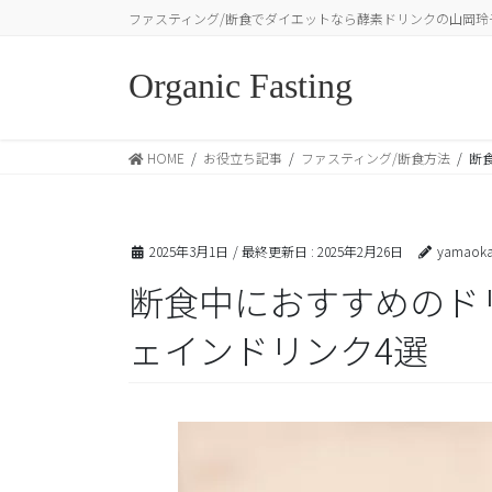
コ
ナ
ファスティング/断食でダイエットなら酵素ドリンクの山岡玲
ン
ビ
テ
ゲ
Organic Fasting
ン
ー
ツ
シ
に
ョ
HOME
お役立ち記事
ファスティング/断食方法
断
移
ン
動
に
移
動
2025年3月1日
/ 最終更新日 :
2025年2月26日
yamaoka
断食中におすすめのド
ェインドリンク4選