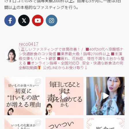
けず口コミのみで指導実績2000件以上。自身も3か月に一度は3日
間以上の本格的なファスティングを行う。
reco0417
\ 正しいファスティングで体質改善！ /
.
■40代50代へ空腹感ナ
シ快適断食のコツ発信
■業界最大級！指導2700件以上
■主演
級女優もリピート顧客
■疲れ、花粉症、慢性不調を土台から整
える
■オンライン指導・全国対応◎
.
安全・快適な断食法の完
全解説動画
公式LINEからお受け取り↓