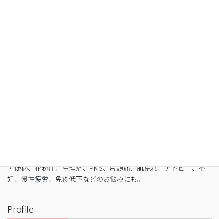
空腹感のないREIKO式ファスティングで、本来のあ
なたへ
・最短3日間から挑戦可能
・自宅でできるオンライン断食（全国対応可）
・たった5日間で平均-3㎏
・バストや筋肉は守りながら脂肪を狙い撃ち
・細胞レベルで生まれ変わり促進
・便秘、花粉症、生理痛、PMS、片頭痛、肌荒れ、アトピー、不
妊、慢性疲労、免疫低下などのお悩みにも。
Profile