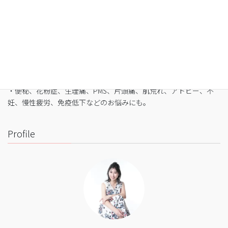
なたへ
・最短3日間から挑戦可能
・自宅でできるオンライン断食（全国対応可）
・たった5日間で平均-3㎏
・バストや筋肉は守りながら脂肪を狙い撃ち
・細胞レベルで生まれ変わり促進
・便秘、花粉症、生理痛、PMS、片頭痛、肌荒れ、アトピー、不
妊、慢性疲労、免疫低下などのお悩みにも。
Profile