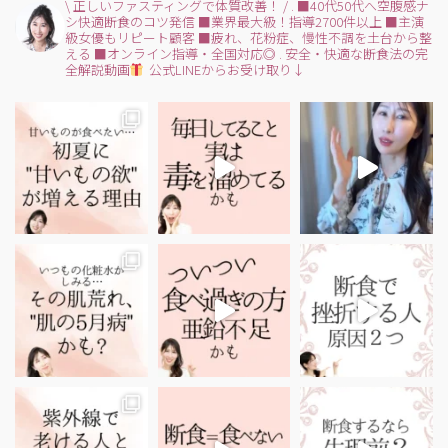
\ 正しいファスティングで体質改善！ /
.
■40代50代へ空腹感ナ
シ快適断食のコツ発信
■業界最大級！指導2700件以上
■主演
級女優もリピート顧客
■疲れ、花粉症、慢性不調を土台から整
える
■オンライン指導・全国対応◎
.
安全・快適な断食法の完
全解説動画
公式LINEからお受け取り↓