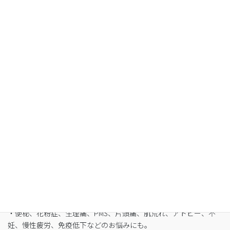
Organic Fasting
空腹感のないREIKO式ファスティングで、本来のあ
なたへ
・最短3日間から挑戦可能
・自宅でできるオンライン断食（全国対応可）
・たった5日間で平均-3㎏
・バストや筋肉は守りながら脂肪を狙い撃ち
・細胞レベルで生まれ変わり促進
・便秘、花粉症、生理痛、PMS、片頭痛、肌荒れ、アトピー、不
妊、慢性疲労、免疫低下などのお悩みにも。