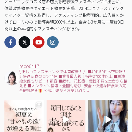
オーガニックコスメ店の店長を経験後ファスティングに出会い、
体質改善効果やダイエット効果を実感。2014年にファスティング
マイスター資格を取得し、ファスティング指導開始。広告費をか
けず口コミのみで指導実績2000件以上。自身も3か月に一度は3日
間以上の本格的なファスティングを行う。
reco0417
\ 正しいファスティングで体質改善！ /
.
■40代50代へ空腹感ナ
シ快適断食のコツ発信
■業界最大級！指導2700件以上
■主演
級女優もリピート顧客
■疲れ、花粉症、慢性不調を土台から整
える
■オンライン指導・全国対応◎
.
安全・快適な断食法の完
全解説動画
公式LINEからお受け取り↓