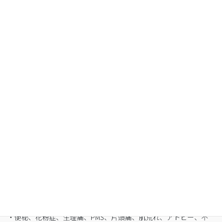
Organic Fasting
空腹感のないREIKO式ファスティングで、本来のあ
なたへ
・最短3日間から挑戦可能
・自宅でできるオンライン断食（全国対応可）
・たった5日間で平均-3㎏
・バストや筋肉は守りながら脂肪を狙い撃ち
・細胞レベルで生まれ変わり促進
・便秘、花粉症、生理痛、PMS、片頭痛、肌荒れ、アトピー、不