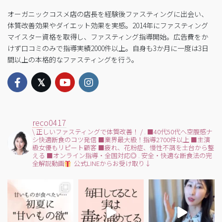
オーガニックコスメ店の店長を経験後ファスティングに出会い、
体質改善効果やダイエット効果を実感。2014年にファスティング
マイスター資格を取得し、ファスティング指導開始。広告費をか
けず口コミのみで指導実績2000件以上。自身も3か月に一度は3日
間以上の本格的なファスティングを行う。
reco0417
\ 正しいファスティングで体質改善！ /
.
■40代50代へ空腹感ナ
シ快適断食のコツ発信
■業界最大級！指導2700件以上
■主演
級女優もリピート顧客
■疲れ、花粉症、慢性不調を土台から整
える
■オンライン指導・全国対応◎
.
安全・快適な断食法の完
全解説動画
公式LINEからお受け取り↓