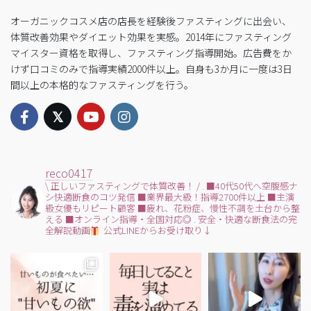
オーガニックコスメ店の店長を経験後ファスティングに出会い、
体質改善効果やダイエット効果を実感。2014年にファスティング
マイスター資格を取得し、ファスティング指導開始。広告費をか
けず口コミのみで指導実績2000件以上。自身も3か月に一度は3日
間以上の本格的なファスティングを行う。
reco0417
\ 正しいファスティングで体質改善！ /
.
■40代50代へ空腹感ナ
シ快適断食のコツ発信
■業界最大級！指導2700件以上
■主演
級女優もリピート顧客
■疲れ、花粉症、慢性不調を土台から整
える
■オンライン指導・全国対応◎
.
安全・快適な断食法の完
全解説動画
公式LINEからお受け取り↓