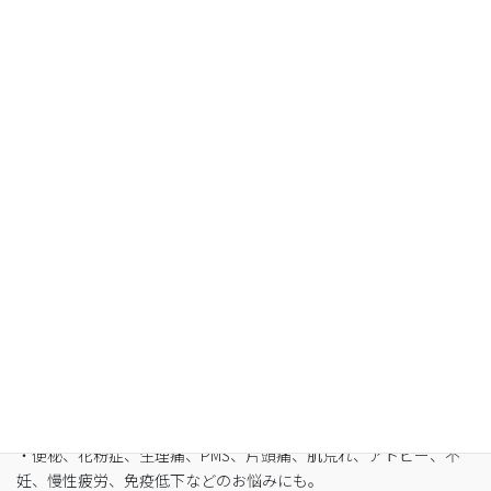
Organic Fasting
空腹感のないREIKO式ファスティングで、本来のあ
なたへ
・最短3日間から挑戦可能
・自宅でできるオンライン断食（全国対応可）
・たった5日間で平均-3㎏
・バストや筋肉は守りながら脂肪を狙い撃ち
・細胞レベルで生まれ変わり促進
・便秘、花粉症、生理痛、PMS、片頭痛、肌荒れ、アトピー、不
妊、慢性疲労、免疫低下などのお悩みにも。