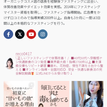
オーガニックコスメ店の店長を経験後ファスティングに出会い、
体質改善効果やダイエット効果を実感。2014年にファスティング
マイスター資格を取得し、ファスティング指導開始。広告費をか
けず口コミのみで指導実績2000件以上。自身も3か月に一度は3日
間以上の本格的なファスティングを行う。
reco0417
\ 正しいファスティングで体質改善！ /
.
■40代50代へ空腹感ナ
シ快適断食のコツ発信
■業界最大級！指導2700件以上
■主演
級女優もリピート顧客
■疲れ、花粉症、慢性不調を土台から整
える
■オンライン指導・全国対応◎
.
安全・快適な断食法の完
全解説動画
公式LINEからお受け取り↓