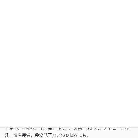
Organic Fasting
空腹感のないREIKO式ファスティングで、本来のあ
なたへ
・最短3日間から挑戦可能
・自宅でできるオンライン断食（全国対応可）
・たった5日間で平均-3㎏
・バストや筋肉は守りながら脂肪を狙い撃ち
・細胞レベルで生まれ変わり促進
・便秘、花粉症、生理痛、PMS、片頭痛、肌荒れ、アトピー、不
妊、慢性疲労、免疫低下などのお悩みにも。