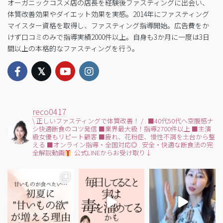
オーガニックコスメ店の店長を経験後ファスティングに出会い、
体質改善効果やダイエット効果を実感。2014年にファスティング
マイスター資格を取得し、ファスティング指導開始。広告費をか
けず口コミのみで指導実績2000件以上。自身も3か月に一度は3日
間以上の本格的なファスティングを行う。
reco0417
\ 正しいファスティングで体質改善！ /
.
■40代50代へ空腹感ナ
シ快適断食のコツ発信
■業界最大級！指導2700件以上
■主演
級女優もリピート顧客
■疲れ、花粉症、慢性不調を土台から整
える
■オンライン指導・全国対応◎
.
安全・快適な断食法の完
全解説動画
公式LINEからお受け取り↓