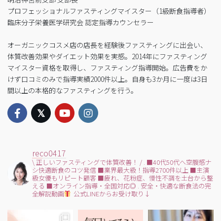
プロフェッショナルファスティングマイスター（1級断食指導者）
臨床分子栄養医学研究会 認定指導カウンセラー
オーガニックコスメ店の店長を経験後ファスティングに出会い、
体質改善効果やダイエット効果を実感。2014年にファスティング
マイスター資格を取得し、ファスティング指導開始。広告費をか
けず口コミのみで指導実績2000件以上。自身も3か月に一度は3日
間以上の本格的なファスティングを行う。
reco0417
\ 正しいファスティングで体質改善！ /
.
■40代50代へ空腹感ナ
シ快適断食のコツ発信
■業界最大級！指導2700件以上
■主演
級女優もリピート顧客
■疲れ、花粉症、慢性不調を土台から整
える
■オンライン指導・全国対応◎
.
安全・快適な断食法の完
全解説動画
公式LINEからお受け取り↓