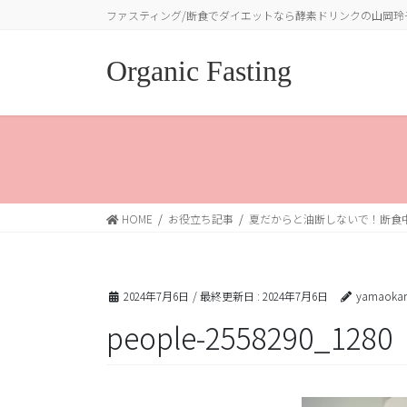
コ
ナ
ファスティング/断食でダイエットなら酵素ドリンクの山岡玲
ン
ビ
テ
ゲ
Organic Fasting
ン
ー
ツ
シ
に
ョ
移
ン
動
に
移
動
HOME
お役立ち記事
夏だからと油断しないで！断食
2024年7月6日
/ 最終更新日 :
2024年7月6日
yamaokar
people-2558290_1280