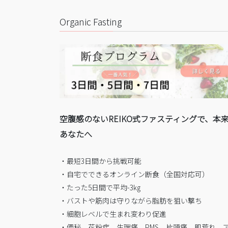
Organic Fasting
空腹感のないREIKO式ファスティングで、本
あなたへ
・最短3日間から挑戦可能
・自宅でできるオンライン断食（全国対応可）
・たった5日間で平均-3㎏
・バストや筋肉は守りながら脂肪を狙い撃ち
・細胞レベルで生まれ変わり促進
・便秘、花粉症、生理痛、PMS、片頭痛、肌荒れ、