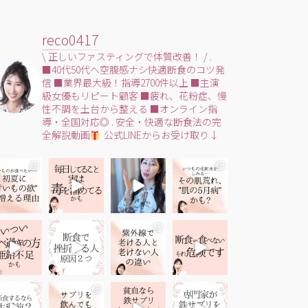
reco0417
\ 正しいファスティングで体質改善！ /
.
■40代50代へ空腹感ナシ快適断食のコツ発
信
■業界最大級！指導2700件以上
■主演
級女優もリピート顧客
■疲れ、花粉症、慢
性不調を土台から整える
■オンライン指
導・全国対応◎
.
安全・快適な断食法の完
全解説動画
公式LINEからお受け取り↓