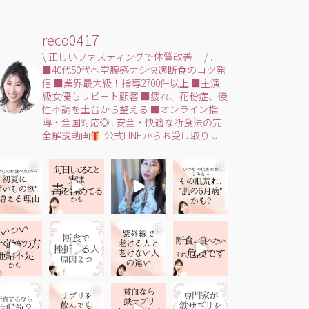
reco0417
\ 正しいファスティングで体質改善！ /
.
■40代50代へ空腹感ナシ快適断食のコツ発
信
■業界最大級！指導2700件以上
■主演
級女優もリピート顧客
■疲れ、花粉症、慢
性不調を土台から整える
■オンライン指
導・全国対応◎
.
安全・快適な断食法の完
全解説動画
公式LINEからお受け取り↓