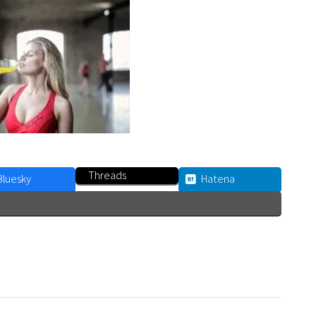
Threads
Bluesky
Hatena