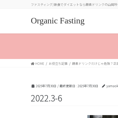
コ
ナ
ファスティング/断食でダイエットなら酵素ドリンクの山岡玲
ン
ビ
テ
ゲ
Organic Fasting
ン
ー
ツ
シ
に
ョ
移
ン
動
に
移
動
HOME
お役立ち記事
酵素ドリンクだけじゃ危険？正
2025年7月30日
/ 最終更新日 :
2025年7月30日
yamaok
2022.3-6