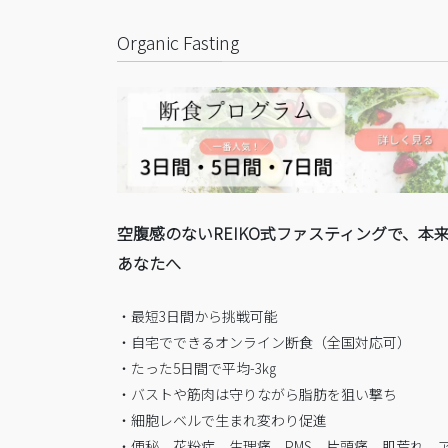
Organic Fasting
空腹感のないREIKO式ファスティングで、本
あなたへ
・最短3日間から挑戦可能
・自宅でできるオンライン断食（全国対応可）
・たった5日間で平均-3㎏
・バストや筋肉は守りながら脂肪を狙い撃ち
・細胞レベルで生まれ変わり促進
・便秘、花粉症、生理痛、PMS、片頭痛、肌荒れ、