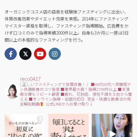
オーガニックコスメ店の店長を経験後ファスティングに出会い、
体質改善効果やダイエット効果を実感。2014年にファスティング
マイスター資格を取得し、ファスティング指導開始。広告費をか
けず口コミのみで指導実績2000件以上。自身も3か月に一度は3日
間以上の本格的なファスティングを行う。
reco0417
\ 正しいファスティングで体質改善！ /
.
■40代50代へ空腹感ナ
シ快適断食のコツ発信
■業界最大級！指導2700件以上
■主演
級女優もリピート顧客
■疲れ、花粉症、慢性不調を土台から整
える
■オンライン指導・全国対応◎
.
安全・快適な断食法の完
全解説動画
公式LINEからお受け取り↓