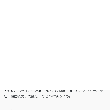
空腹感のないREIKO式ファスティングで、本来のあ
なたへ
・最短3日間から挑戦可能
・自宅でできるオンライン断食（全国対応可）
・たった5日間で平均-3㎏
・バストや筋肉は守りながら脂肪を狙い撃ち
・細胞レベルで生まれ変わり促進
・便秘、花粉症、生理痛、PMS、片頭痛、肌荒れ、アトピー、不
妊、慢性疲労、免疫低下などのお悩みにも。