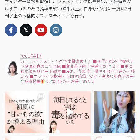
マイスター資格を取得し、ファスティング指導開始。広告費をか
けず口コミのみで指導実績2000件以上。自身も3か月に一度は3日
間以上の本格的なファスティングを行う。
reco0417
\ 正しいファスティングで体質改善！ /
.
■40代50代へ空腹感ナ
シ快適断食のコツ発信
■業界最大級！指導2700件以上
■主演
級女優もリピート顧客
■疲れ、花粉症、慢性不調を土台から整
える
■オンライン指導・全国対応◎
.
安全・快適な断食法の完
全解説動画
公式LINEからお受け取り↓