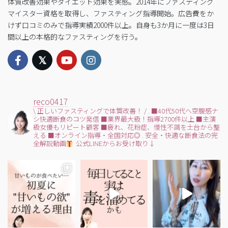
体質改善効果やダイエット効果を実感。2014年にファスティング
マイスター資格を取得し、ファスティング指導開始。広告費をか
けず口コミのみで指導実績2000件以上。自身も3か月に一度は3日
間以上の本格的なファスティングを行う。
reco0417
\ 正しいファスティングで体質改善！ /
.
■40代50代へ空腹感ナ
シ快適断食のコツ発信
■業界最大級！指導2700件以上
■主演
級女優もリピート顧客
■疲れ、花粉症、慢性不調を土台から整
える
■オンライン指導・全国対応◎
.
安全・快適な断食法の完
全解説動画
公式LINEからお受け取り↓