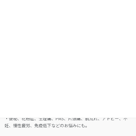
空腹感のないREIKO式ファスティングで、本来のあ
なたへ
・最短3日間から挑戦可能
・自宅でできるオンライン断食（全国対応可）
・たった5日間で平均-3㎏
・バストや筋肉は守りながら脂肪を狙い撃ち
・細胞レベルで生まれ変わり促進
・便秘、花粉症、生理痛、PMS、片頭痛、肌荒れ、アトピー、不
妊、慢性疲労、免疫低下などのお悩みにも。