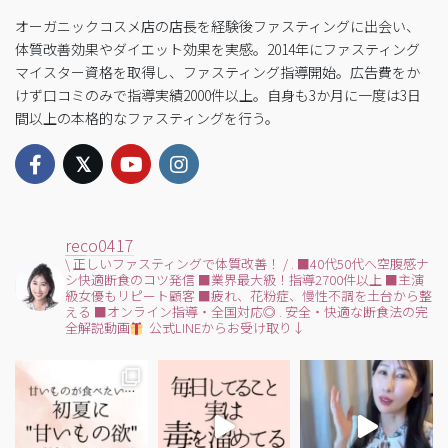
オーガニックコスメ店の店長を経験後ファスティングに出会い、
体質改善効果やダイエット効果を実感。2014年にファスティング
マイスター資格を取得し、ファスティング指導開始。広告費をか
けず口コミのみで指導実績2000件以上。自身も3か月に一度は3日
間以上の本格的なファスティングを行う。
reco0417
\ 正しいファスティングで体質改善！ /
.
■40代50代へ空腹感ナ
シ快適断食のコツ発信
■業界最大級！指導2700件以上
■主演
級女優もリピート顧客
■疲れ、花粉症、慢性不調を土台から整
える
■オンライン指導・全国対応◎
.
安全・快適な断食法の完
全解説動画
公式LINEからお受け取り↓