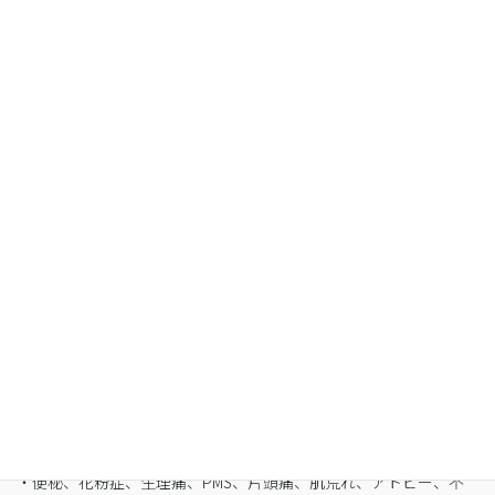
Organic Fasting
空腹感のないREIKO式ファスティングで、本来のあ
なたへ
・最短3日間から挑戦可能
・自宅でできるオンライン断食（全国対応可）
・たった5日間で平均-3㎏
・バストや筋肉は守りながら脂肪を狙い撃ち
・細胞レベルで生まれ変わり促進
・便秘、花粉症、生理痛、PMS、片頭痛、肌荒れ、アトピー、不