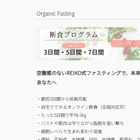
Organic Fasting
空腹感のないREIKO式ファスティングで、本
あなたへ
・最短3日間から挑戦可能
・自宅でできるオンライン断食（全国対応可）
・たった5日間で平均-3㎏
・バストや筋肉は守りながら脂肪を狙い撃ち
・細胞レベルで生まれ変わり促進
・便秘、花粉症、生理痛、PMS、片頭痛、肌荒れ、