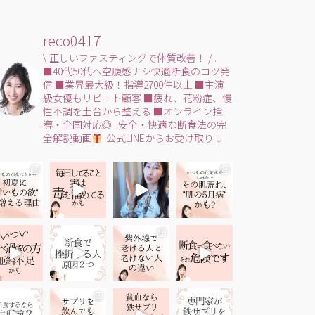
reco0417
\ 正しいファスティングで体質改善！ /
.
■40代50代へ空腹感ナシ快適断食のコツ発
信
■業界最大級！指導2700件以上
■主演
級女優もリピート顧客
■疲れ、花粉症、慢
性不調を土台から整える
■オンライン指
導・全国対応◎
.
安全・快適な断食法の完
全解説動画
公式LINEからお受け取り↓