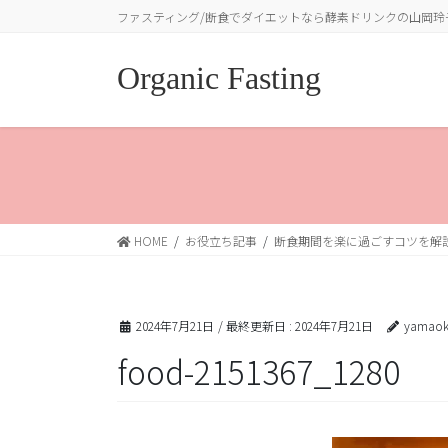
コ
ナ
ファスティング/断食でダイエットなら酵素ドリンクの山岡玲
ン
ビ
テ
ゲ
Organic Fasting
ン
ー
ツ
シ
に
ョ
移
ン
動
に
移
動
HOME
お役立ち記事
断食期間を楽に過ごすコツを解
2024年7月21日
/ 最終更新日 :
2024年7月21日
yamaok
food-2151367_1280