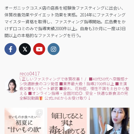
オーガニックコスメ店の店長を経験後ファスティングに出会い、
体質改善効果やダイエット効果を実感。2014年にファスティング
マイスター資格を取得し、ファスティング指導開始。広告費をか
けず口コミのみで指導実績2000件以上。自身も3か月に一度は3日
間以上の本格的なファスティングを行う。
reco0417
\ 正しいファスティングで体質改善！ /
.
■40代50代へ空腹感ナ
シ快適断食のコツ発信
■業界最大級！指導2700件以上
■主演
級女優もリピート顧客
■疲れ、花粉症、慢性不調を土台から整
える
■オンライン指導・全国対応◎
.
安全・快適な断食法の完
全解説動画
公式LINEからお受け取り↓