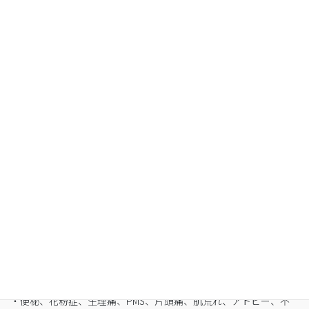
Organic Fasting
空腹感のないREIKO式ファスティングで、本来のあ
なたへ
・最短3日間から挑戦可能
・自宅でできるオンライン断食（全国対応可）
・たった5日間で平均-3㎏
・バストや筋肉は守りながら脂肪を狙い撃ち
・細胞レベルで生まれ変わり促進
・便秘、花粉症、生理痛、PMS、片頭痛、肌荒れ、アトピー、不