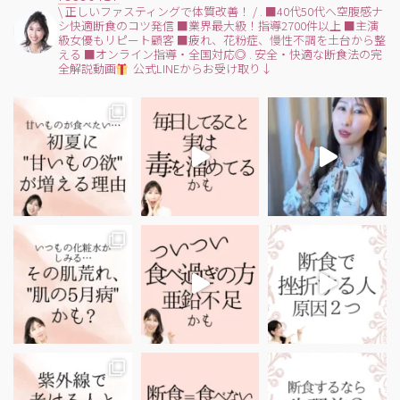
\ 正しいファスティングで体質改善！ /
.
■40代50代へ空腹感ナ
シ快適断食のコツ発信
■業界最大級！指導2700件以上
■主演
級女優もリピート顧客
■疲れ、花粉症、慢性不調を土台から整
える
■オンライン指導・全国対応◎
.
安全・快適な断食法の完
全解説動画
公式LINEからお受け取り↓