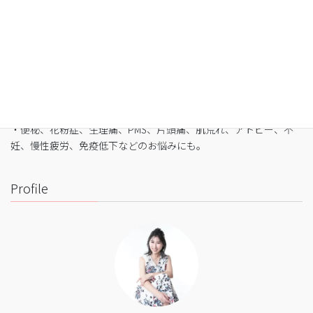
なたへ
・最短3日間から挑戦可能
・自宅でできるオンライン断食（全国対応可）
・たった5日間で平均-3㎏
・バストや筋肉は守りながら脂肪を狙い撃ち
・細胞レベルで生まれ変わり促進
・便秘、花粉症、生理痛、PMS、片頭痛、肌荒れ、アトピー、不
妊、慢性疲労、免疫低下などのお悩みにも。
Profile