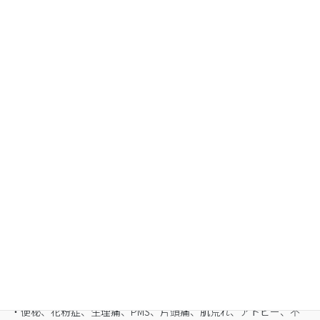
Organic Fasting
空腹感のないREIKO式ファスティングで、本来のあ
なたへ
・最短3日間から挑戦可能
・自宅でできるオンライン断食（全国対応可）
・たった5日間で平均-3㎏
・バストや筋肉は守りながら脂肪を狙い撃ち
・細胞レベルで生まれ変わり促進
・便秘、花粉症、生理痛、PMS、片頭痛、肌荒れ、アトピー、不