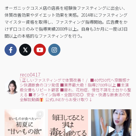
オーガニックコスメ店の店長を経験後ファスティングに出会い、
体質改善効果やダイエット効果を実感。2014年にファスティング
マイスター資格を取得し、ファスティング指導開始。広告費をか
けず口コミのみで指導実績2000件以上。自身も3か月に一度は3日
間以上の本格的なファスティングを行う。
reco0417
\ 正しいファスティングで体質改善！ /
.
■40代50代へ空腹感ナ
シ快適断食のコツ発信
■業界最大級！指導2700件以上
■主演
級女優もリピート顧客
■疲れ、花粉症、慢性不調を土台から整
える
■オンライン指導・全国対応◎
.
安全・快適な断食法の完
全解説動画
公式LINEからお受け取り↓