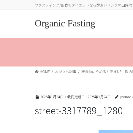
コ
ナ
ファスティング/断食でダイエットなら酵素ドリンクの山岡玲
ン
ビ
テ
ゲ
Organic Fasting
ン
ー
ツ
シ
に
ョ
移
ン
動
に
移
動
HOME
お役立ち記事
断食前にやめると効果UP！腸
2025年1月24日
/ 最終更新日 :
2025年1月24日
yamaok
street-3317789_1280