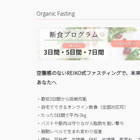
Organic Fasting
空腹感のないREIKO式ファスティングで、本
あなたへ
・最短3日間から挑戦可能
・自宅でできるオンライン断食（全国対応可）
・たった5日間で平均-3㎏
・バストや筋肉は守りながら脂肪を狙い撃ち
・細胞レベルで生まれ変わり促進
・便秘、花粉症、生理痛、PMS、片頭痛、肌荒れ、