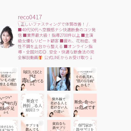
reco0417
\ 正しいファスティングで体質改善！ /
.
■40代50代へ空腹感ナシ快適断食のコツ発
信
■業界最大級！指導2700件以上
■主演
級女優もリピート顧客
■疲れ、花粉症、慢
性不調を土台から整える
■オンライン指
導・全国対応◎
.
安全・快適な断食法の完
全解説動画
公式LINEからお受け取り↓