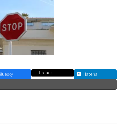
Threads
Bluesky
Hatena