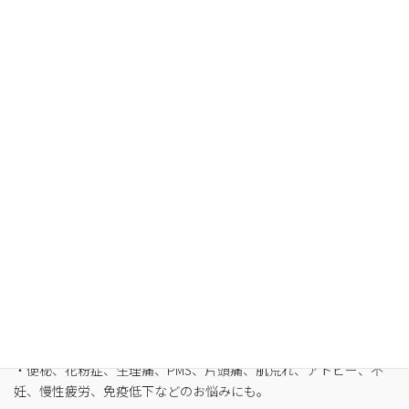
空腹感のないREIKO式ファスティングで、本来のあ
なたへ
・最短3日間から挑戦可能
・自宅でできるオンライン断食（全国対応可）
・たった5日間で平均-3㎏
・バストや筋肉は守りながら脂肪を狙い撃ち
・細胞レベルで生まれ変わり促進
・便秘、花粉症、生理痛、PMS、片頭痛、肌荒れ、アトピー、不
妊、慢性疲労、免疫低下などのお悩みにも。