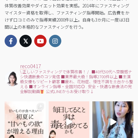
体質改善効果やダイエット効果を実感。2014年にファスティング
マイスター資格を取得し、ファスティング指導開始。広告費をか
けず口コミのみで指導実績2000件以上。自身も3か月に一度は3日
間以上の本格的なファスティングを行う。
reco0417
\ 正しいファスティングで体質改善！ /
.
■40代50代へ空腹感ナ
シ快適断食のコツ発信
■業界最大級！指導2700件以上
■主演
級女優もリピート顧客
■疲れ、花粉症、慢性不調を土台から整
える
■オンライン指導・全国対応◎
.
安全・快適な断食法の完
全解説動画
公式LINEからお受け取り↓