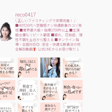
reco0417
\ 正しいファスティングで体質改善！ /
.
■40代50代へ空腹感ナシ快適断食のコツ発
信
■業界最大級！指導2700件以上
■主演
級女優もリピート顧客
■疲れ、花粉症、慢
性不調を土台から整える
■オンライン指
導・全国対応◎
.
安全・快適な断食法の完
全解説動画
公式LINEからお受け取り↓