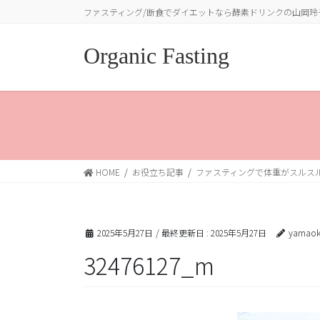
コ
ナ
ファスティング/断食でダイエットなら酵素ドリンクの山岡玲
ン
ビ
テ
ゲ
Organic Fasting
ン
ー
ツ
シ
に
ョ
移
ン
動
に
移
動
HOME
お役立ち記事
ファスティングで体重がスルス
2025年5月27日
/ 最終更新日 :
2025年5月27日
yamaok
32476127_m