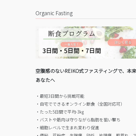
Organic Fasting
空腹感のないREIKO式ファスティングで、本
あなたへ
・最短3日間から挑戦可能
・自宅でできるオンライン断食（全国対応可）
・たった5日間で平均-3㎏
・バストや筋肉は守りながら脂肪を狙い撃ち
・細胞レベルで生まれ変わり促進
・便秘、花粉症、生理痛、PMS、片頭痛、肌荒れ、