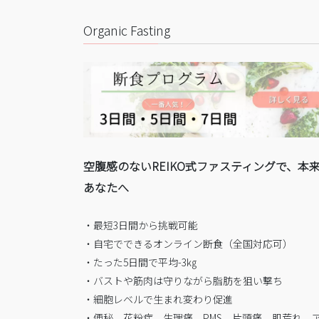
Organic Fasting
空腹感のないREIKO式ファスティングで、本
あなたへ
・最短3日間から挑戦可能
・自宅でできるオンライン断食（全国対応可）
・たった5日間で平均-3㎏
・バストや筋肉は守りながら脂肪を狙い撃ち
・細胞レベルで生まれ変わり促進
・便秘、花粉症、生理痛、PMS、片頭痛、肌荒れ、