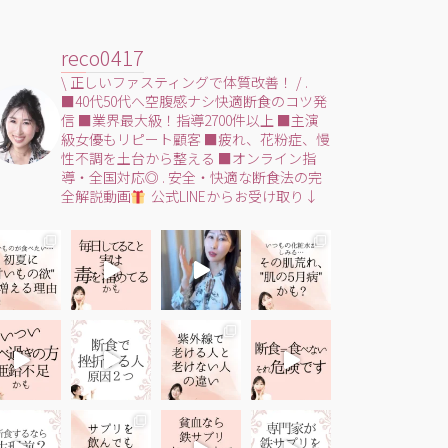
reco0417
\ 正しいファスティングで体質改善！ /
.
■40代50代へ空腹感ナシ快適断食のコツ発
信
■業界最大級！指導2700件以上
■主演
級女優もリピート顧客
■疲れ、花粉症、慢
性不調を土台から整える
■オンライン指
導・全国対応◎
.
安全・快適な断食法の完
全解説動画
公式LINEからお受け取り↓