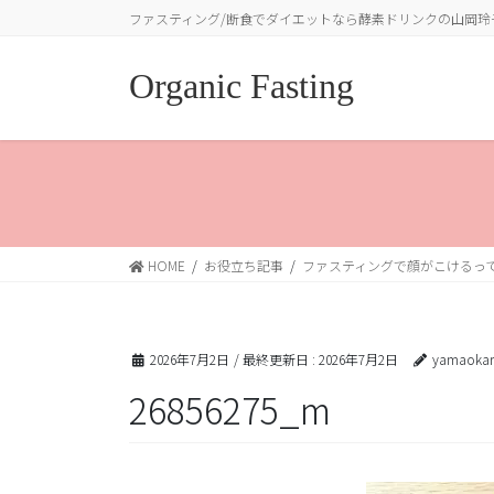
コ
ナ
ファスティング/断食でダイエットなら酵素ドリンクの山岡玲
ン
ビ
テ
ゲ
Organic Fasting
ン
ー
ツ
シ
に
ョ
移
ン
動
に
移
動
HOME
お役立ち記事
ファスティングで顔がこけるっ
2026年7月2日
/ 最終更新日 :
2026年7月2日
yamaokar
26856275_m