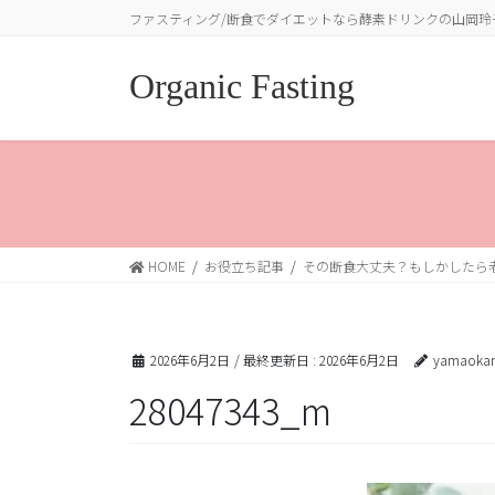
コ
ナ
ファスティング/断食でダイエットなら酵素ドリンクの山岡玲
ン
ビ
テ
ゲ
Organic Fasting
ン
ー
ツ
シ
に
ョ
移
ン
動
に
移
動
HOME
お役立ち記事
その断食大丈夫？もしかしたら
2026年6月2日
/ 最終更新日 :
2026年6月2日
yamaokar
28047343_m