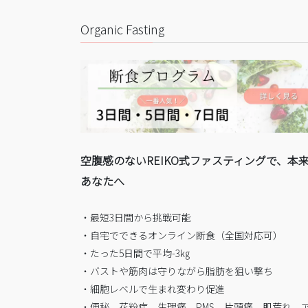
Organic Fasting
空腹感のないREIKO式ファスティングで、本
あなたへ
・最短3日間から挑戦可能
・自宅でできるオンライン断食（全国対応可）
・たった5日間で平均-3㎏
・バストや筋肉は守りながら脂肪を狙い撃ち
・細胞レベルで生まれ変わり促進
・便秘、花粉症、生理痛、PMS、片頭痛、肌荒れ、