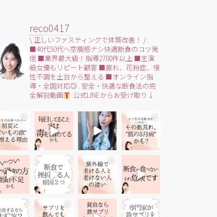
reco0417
\ 正しいファスティングで体質改善！ /
.
■40代50代へ空腹感ナシ快適断食のコツ発
信
■業界最大級！指導2700件以上
■主演
級女優もリピート顧客
■疲れ、花粉症、慢
性不調を土台から整える
■オンライン指
導・全国対応◎
.
安全・快適な断食法の完
全解説動画
公式LINEからお受け取り↓