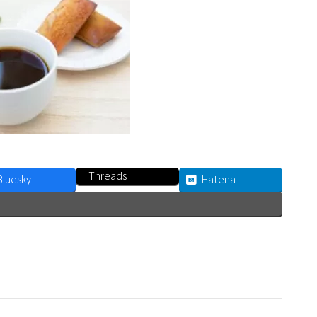
Threads
Bluesky
Hatena