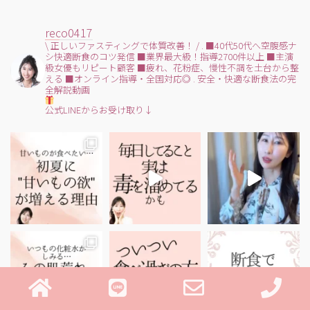
reco0417
\ 正しいファスティングで体質改善！ /
.
■40代50代へ空腹感ナ
シ快適断食のコツ発信
■業界最大級！指導2700件以上
■主演
級女優もリピート顧客
■疲れ、花粉症、慢性不調を土台から整
える
■オンライン指導・全国対応◎
.
安全・快適な断食法の完
全解説動画
公式LINEからお受け取り↓