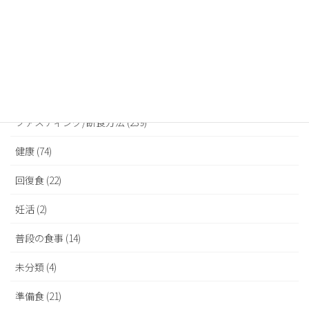
その他 (1)
ダイエット (40)
デトックス (16)
トラブル/対処法 (52)
ファスティング/断食方法 (239)
健康 (74)
回復食 (22)
妊活 (2)
普段の食事 (14)
未分類 (4)
準備食 (21)