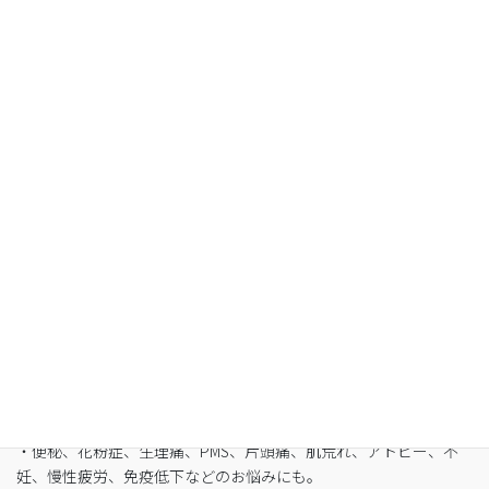
Organic Fasting
空腹感のないREIKO式ファスティングで、本来のあ
なたへ
・最短3日間から挑戦可能
・自宅でできるオンライン断食（全国対応可）
・たった5日間で平均-3㎏
・バストや筋肉は守りながら脂肪を狙い撃ち
・細胞レベルで生まれ変わり促進
・便秘、花粉症、生理痛、PMS、片頭痛、肌荒れ、アトピー、不
妊、慢性疲労、免疫低下などのお悩みにも。