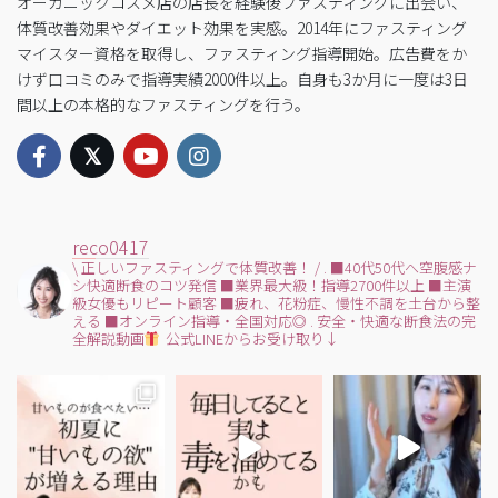
オーガニックコスメ店の店長を経験後ファスティングに出会い、
体質改善効果やダイエット効果を実感。2014年にファスティング
マイスター資格を取得し、ファスティング指導開始。広告費をか
けず口コミのみで指導実績2000件以上。自身も3か月に一度は3日
間以上の本格的なファスティングを行う。
reco0417
\ 正しいファスティングで体質改善！ /
.
■40代50代へ空腹感ナ
シ快適断食のコツ発信
■業界最大級！指導2700件以上
■主演
級女優もリピート顧客
■疲れ、花粉症、慢性不調を土台から整
える
■オンライン指導・全国対応◎
.
安全・快適な断食法の完
全解説動画
公式LINEからお受け取り↓