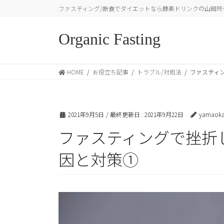
コ
ナ
ファスティング/断食でダイエットなら酵素ドリンクの山岡玲
ン
ビ
テ
ゲ
Organic Fasting
ン
ー
ツ
シ
に
ョ
HOME
お役立ち記事
トラブル/対処法
ファスティ
移
ン
動
に
移
動
2021年9月5日
/ 最終更新日 :
2021年9月22日
yamaoka
ファスティングで挫折
因と対策①