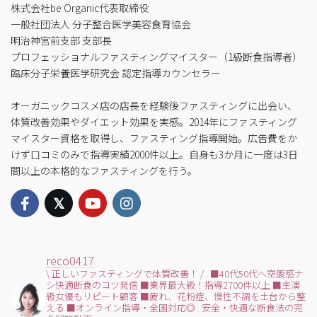
株式会社be Organic代表取締役
一般社団法人 分子整合医学美容食育協会
明治神宮前支部 支部長
プロフェッショナルファスティングマイスター（1級断食指導者）
臨床分子栄養医学研究会 認定指導カウンセラー
オーガニックコスメ店の店長を経験後ファスティングに出会い、
体質改善効果やダイエット効果を実感。2014年にファスティング
マイスター資格を取得し、ファスティング指導開始。広告費をか
けず口コミのみで指導実績2000件以上。自身も3か月に一度は3日
間以上の本格的なファスティングを行う。
reco0417
\ 正しいファスティングで体質改善！ /
.
■40代50代へ空腹感ナ
シ快適断食のコツ発信
■業界最大級！指導2700件以上
■主演
級女優もリピート顧客
■疲れ、花粉症、慢性不調を土台から整
える
■オンライン指導・全国対応◎
.
安全・快適な断食法の完