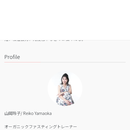
・自宅でできるオンライン断食（全国対応可）
・たった5日間で平均-3㎏
・バストや筋肉は守りながら脂肪を狙い撃ち
・細胞レベルで生まれ変わり促進
・便秘、花粉症、生理痛、PMS、片頭痛、肌荒れ、アトピー、不
妊、慢性疲労、免疫低下などのお悩みにも。
Profile
山岡玲子/ Reiko Yamaoka
オーガニックファスティングトレーナー