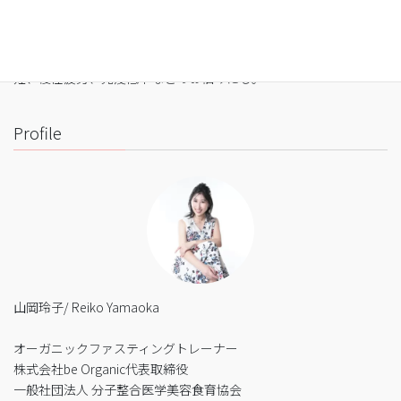
・バストや筋肉は守りながら脂肪を狙い撃ち
・細胞レベルで生まれ変わり促進
・便秘、花粉症、生理痛、PMS、片頭痛、肌荒れ、アトピー、不
妊、慢性疲労、免疫低下などのお悩みにも。
Profile
山岡玲子/ Reiko Yamaoka
オーガニックファスティングトレーナー
株式会社be Organic代表取締役
一般社団法人 分子整合医学美容食育協会