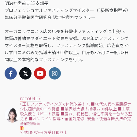
明治神宮前支部 支部長
プロフェッショナルファスティングマイスター（1級断食指導者）
臨床分子栄養医学研究会 認定指導カウンセラー
オーガニックコスメ店の店長を経験後ファスティングに出会い、
体質改善効果やダイエット効果を実感。2014年にファスティング
マイスター資格を取得し、ファスティング指導開始。広告費をか
けず口コミのみで指導実績2000件以上。自身も3か月に一度は3日
間以上の本格的なファスティングを行う。
reco0417
\ 正しいファスティングで体質改善！ /
.
■40代50代へ空腹感ナ
シ快適断食のコツ発信
■業界最大級！指導2700件以上
■主演
級女優もリピート顧客
■疲れ、花粉症、慢性不調を土台から整
える
■オンライン指導・全国対応◎
.
安全・快適な断食法の完
全解説動画
公式LINEからお受け取り↓