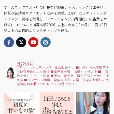
オーガニックコスメ店の店長を経験後ファスティングに出会い、
体質改善効果やダイエット効果を実感。2014年にファスティング
マイスター資格を取得し、ファスティング指導開始。広告費をか
けず口コミのみで指導実績2000件以上。自身も3か月に一度は3日
間以上の本格的なファスティングを行う。
reco0417
\ 正しいファスティングで体質改善！ /
.
■40代50代へ空腹感ナ
シ快適断食のコツ発信
■業界最大級！指導2700件以上
■主演
級女優もリピート顧客
■疲れ、花粉症、慢性不調を土台から整
える
■オンライン指導・全国対応◎
.
安全・快適な断食法の完
全解説動画
公式LINEからお受け取り↓