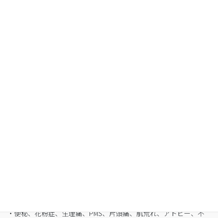
Organic Fasting
空腹感のないREIKO式ファスティングで、本来のあ
なたへ
・最短3日間から挑戦可能
・自宅でできるオンライン断食（全国対応可）
・たった5日間で平均-3㎏
・バストや筋肉は守りながら脂肪を狙い撃ち
・細胞レベルで生まれ変わり促進
・便秘、花粉症、生理痛、PMS、片頭痛、肌荒れ、アトピー、不