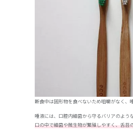
断食中は固形物を食べないため咀嚼がなく、
唾液には、口腔内細菌から守るバリアのよう
口の中で細菌や微生物が繁殖しやすく、舌苔