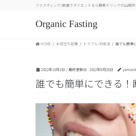
コ
ナ
ファスティング/断食でダイエットなら酵素ドリンクの山岡玲
ン
ビ
テ
ゲ
Organic Fasting
ン
ー
ツ
シ
に
ョ
HOME
お役立ち記事
トラブル/対処法
誰でも簡単
移
ン
動
に
移
動
2022年10月1日
/ 最終更新日 :
2022年9月28日
yamaok
誰でも簡単にできる！