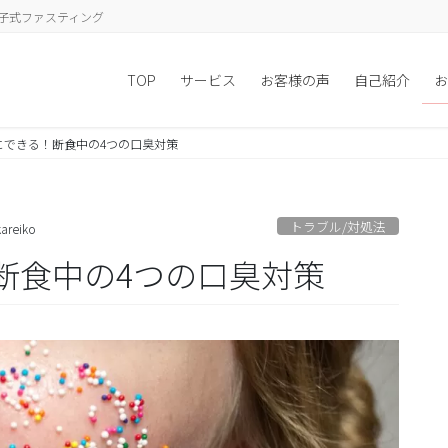
子式ファスティング
TOP
サービス
お客様の声
自己紹介
お
にできる！断食中の4つの口臭対策
トラブル/対処法
areiko
断食中の4つの口臭対策