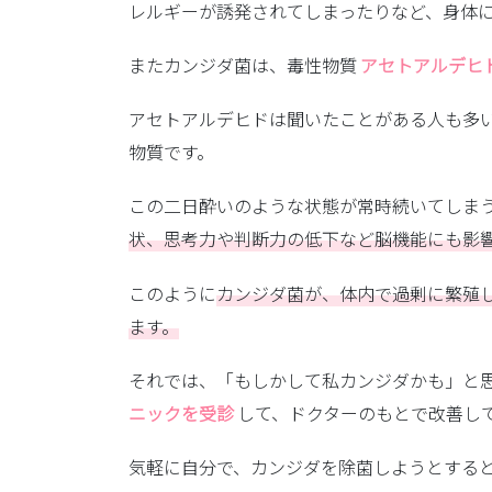
レルギーが誘発されてしまったりなど、身体
またカンジダ菌は、毒性物質
アセトアルデヒ
アセトアルデヒドは聞いたことがある人も多
物質です。
この二日酔いのような状態が常時続いてしま
状、思考力や判断力の低下など脳機能にも影
このように
カンジダ菌が、体内で過剰に繁殖
ます。
それでは、「もしかして私カンジダかも」と
ニックを受診
して、ドクターのもとで改善し
気軽に自分で、カンジダを除菌しようとする