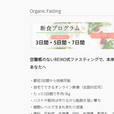
Organic Fasting
空腹感のないREIKO式ファスティングで、本
あなたへ
・最短3日間から挑戦可能
・自宅でできるオンライン断食（全国対応可）
・たった5日間で平均-3㎏
・バストや筋肉は守りながら脂肪を狙い撃ち
・細胞レベルで生まれ変わり促進
・便秘、花粉症、生理痛、PMS、片頭痛、肌荒れ、