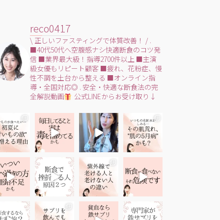
reco0417
\ 正しいファスティングで体質改善！ /
.
■40代50代へ空腹感ナシ快適断食のコツ発
信
■業界最大級！指導2700件以上
■主演
級女優もリピート顧客
■疲れ、花粉症、慢
性不調を土台から整える
■オンライン指
導・全国対応◎
.
安全・快適な断食法の完
全解説動画
公式LINEからお受け取り↓