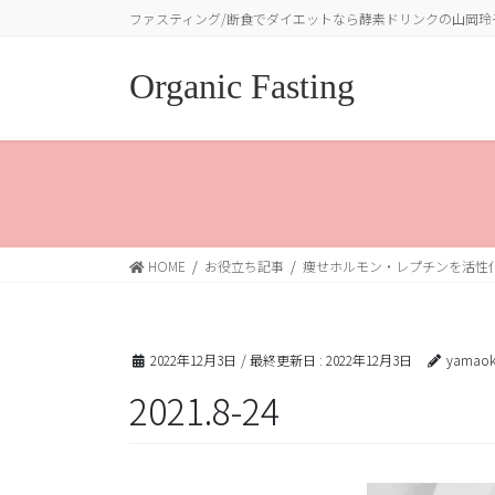
コ
ナ
ファスティング/断食でダイエットなら酵素ドリンクの山岡玲
ン
ビ
テ
ゲ
Organic Fasting
ン
ー
ツ
シ
に
ョ
移
ン
動
に
移
動
HOME
お役立ち記事
痩せホルモン・レプチンを活性
2022年12月3日
/ 最終更新日 :
2022年12月3日
yamaok
2021.8-24