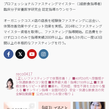
プロフェッショナルファスティングマイスター（1級断食指導者）
臨床分子栄養医学研究会 認定指導カウンセラー
オーガニックコスメ店の店長を経験後ファスティングに出会い、
体質改善効果やダイエット効果を実感。2014年にファスティング
マイスター資格を取得し、ファスティング指導開始。広告費をか
けず口コミのみで指導実績2000件以上。自身も3か月に一度は3日
間以上の本格的なファスティングを行う。
reco0417
\ 正しいファスティングで体質改善！ /
.
■40代50代へ空腹感ナ
シ快適断食のコツ発信
■業界最大級！指導2700件以上
■主演
級女優もリピート顧客
■疲れ、花粉症、慢性不調を土台から整
える
■オンライン指導・全国対応◎
.
安全・快適な断食法の完
全解説動画
公式LINEからお受け取り↓