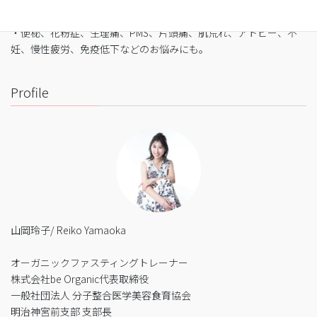
・バストや筋肉は守りながら脂肪を狙い撃ち
・細胞レベルで生まれ変わり促進
・便秘、花粉症、生理痛、PMS、片頭痛、肌荒れ、アトピー、不
妊、慢性疲労、免疫低下などのお悩みにも。
Profile
山岡玲子/ Reiko Yamaoka
オーガニックファスティングトレーナー
株式会社be Organic代表取締役
一般社団法人 分子整合医学美容食育協会
明治神宮前支部 支部長