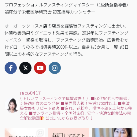
プロフェッショナルファスティングマイスター（1級断食指導者）
臨床分子栄養医学研究会 認定指導カウンセラー
オーガニックコスメ店の店長を経験後ファスティングに出会い、
体質改善効果やダイエット効果を実感。2014年にファスティング
マイスター資格を取得し、ファスティング指導開始。広告費をか
けず口コミのみで指導実績2000件以上。自身も3か月に一度は3日
間以上の本格的なファスティングを行う。
reco0417
\ 正しいファスティングで体質改善！ /
.
■40代50代へ空腹感ナ
シ快適断食のコツ発信
■業界最大級！指導2700件以上
■主演
級女優もリピート顧客
■疲れ、花粉症、慢性不調を土台から整
える
■オンライン指導・全国対応◎
.
安全・快適な断食法の完
全解説動画
公式LINEからお受け取り↓