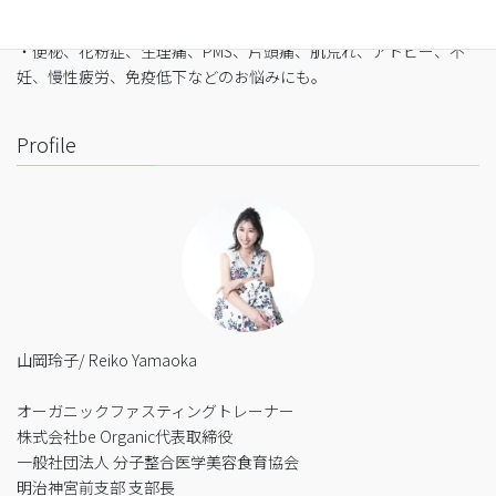
・バストや筋肉は守りながら脂肪を狙い撃ち
・細胞レベルで生まれ変わり促進
・便秘、花粉症、生理痛、PMS、片頭痛、肌荒れ、アトピー、不
妊、慢性疲労、免疫低下などのお悩みにも。
Profile
山岡玲子/ Reiko Yamaoka
オーガニックファスティングトレーナー
株式会社be Organic代表取締役
一般社団法人 分子整合医学美容食育協会
明治神宮前支部 支部長