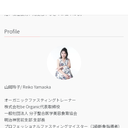
・細胞レベルで生まれ変わり促進
・便秘、花粉症、生理痛、PMS、片頭痛、肌荒れ、アトピー、不
妊、慢性疲労、免疫低下などのお悩みにも。
Profile
山岡玲子/ Reiko Yamaoka
オーガニックファスティングトレーナー
株式会社be Organic代表取締役
一般社団法人 分子整合医学美容食育協会
明治神宮前支部 支部長
プロフェッショナルファスティングマイスター（1級断食指導者）