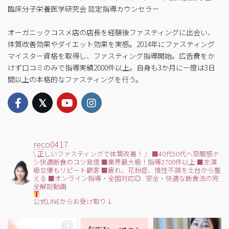
臨床分子栄養医学研究会 認定指導カウンセラー
オーガニックコスメ店の店長を経験後ファスティングに出会い、
体質改善効果やダイエット効果を実感。2014年にファスティング
マイスター資格を取得し、ファスティング指導開始。広告費をか
けず口コミのみで指導実績2000件以上。自身も3か月に一度は3日
間以上の本格的なファスティングを行う。
reco0417
\ 正しいファスティングで体質改善！ /
.
■40代50代へ空腹感ナ
シ快適断食のコツ発信
■業界最大級！指導2700件以上
■主演
級女優もリピート顧客
■疲れ、花粉症、慢性不調を土台から整
える
■オンライン指導・全国対応◎
.
安全・快適な断食法の完
全解説動画
公式LINEからお受け取り↓