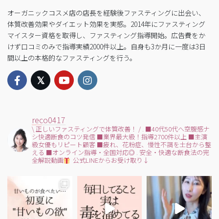
オーガニックコスメ店の店長を経験後ファスティングに出会い、
体質改善効果やダイエット効果を実感。2014年にファスティング
マイスター資格を取得し、ファスティング指導開始。広告費をか
けず口コミのみで指導実績2000件以上。自身も3か月に一度は3日
間以上の本格的なファスティングを行う。
reco0417
\ 正しいファスティングで体質改善！ /
.
■40代50代へ空腹感ナ
シ快適断食のコツ発信
■業界最大級！指導2700件以上
■主演
級女優もリピート顧客
■疲れ、花粉症、慢性不調を土台から整
える
■オンライン指導・全国対応◎
.
安全・快適な断食法の完
全解説動画
公式LINEからお受け取り↓