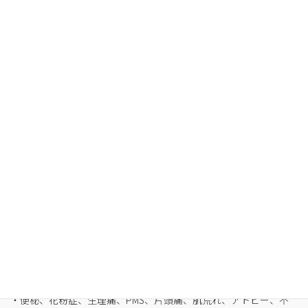
Organic Fasting
空腹感のないREIKO式ファスティングで、本来のあ
なたへ
・最短3日間から挑戦可能
・自宅でできるオンライン断食（全国対応可）
・たった5日間で平均-3㎏
・バストや筋肉は守りながら脂肪を狙い撃ち
・細胞レベルで生まれ変わり促進
・便秘、花粉症、生理痛、PMS、片頭痛、肌荒れ、アトピー、不