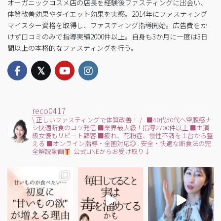
オーガニックコスメ店の店長を経験後ファスティングに出会い、
体質改善効果やダイエット効果を実感。2014年にファスティング
マイスター資格を取得し、ファスティング指導開始。広告費をか
けず口コミのみで指導実績2000件以上。自身も3か月に一度は3日
間以上の本格的なファスティングを行う。
reco0417
\ 正しいファスティングで体質改善！ /
.
■40代50代へ空腹感ナ
シ快適断食のコツ発信
■業界最大級！指導2700件以上
■主演
級女優もリピート顧客
■疲れ、花粉症、慢性不調を土台から整
える
■オンライン指導・全国対応◎
.
安全・快適な断食法の完
全解説動画
公式LINEからお受け取り↓