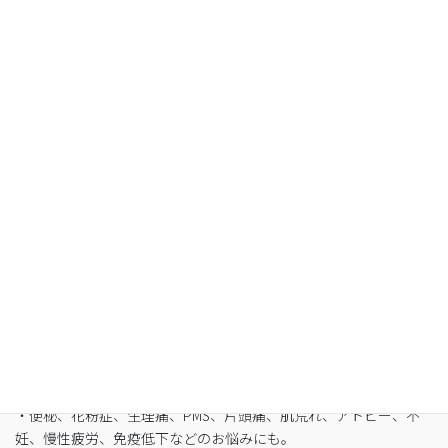
Organic Fasting
空腹感のないREIKO式ファスティングで、本来のあ
なたへ
・最短3日間から挑戦可能
・自宅でできるオンライン断食（全国対応可）
・たった5日間で平均-3㎏
・バストや筋肉は守りながら脂肪を狙い撃ち
・細胞レベルで生まれ変わり促進
・便秘、花粉症、生理痛、PMS、片頭痛、肌荒れ、アトピー、不
妊、慢性疲労、免疫低下などのお悩みにも。