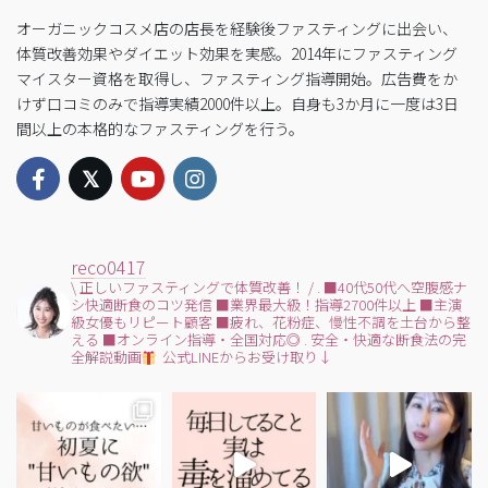
オーガニックコスメ店の店長を経験後ファスティングに出会い、
体質改善効果やダイエット効果を実感。2014年にファスティング
マイスター資格を取得し、ファスティング指導開始。広告費をか
けず口コミのみで指導実績2000件以上。自身も3か月に一度は3日
間以上の本格的なファスティングを行う。
reco0417
\ 正しいファスティングで体質改善！ /
.
■40代50代へ空腹感ナ
シ快適断食のコツ発信
■業界最大級！指導2700件以上
■主演
級女優もリピート顧客
■疲れ、花粉症、慢性不調を土台から整
える
■オンライン指導・全国対応◎
.
安全・快適な断食法の完
全解説動画
公式LINEからお受け取り↓