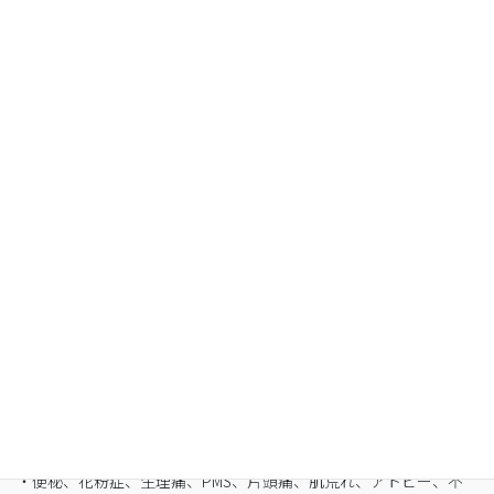
Organic Fasting
空腹感のないREIKO式ファスティングで、本来のあ
なたへ
・最短3日間から挑戦可能
・自宅でできるオンライン断食（全国対応可）
・たった5日間で平均-3㎏
・バストや筋肉は守りながら脂肪を狙い撃ち
・細胞レベルで生まれ変わり促進
・便秘、花粉症、生理痛、PMS、片頭痛、肌荒れ、アトピー、不