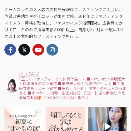
オーガニックコスメ店の店長を経験後ファスティングに出会い、
体質改善効果やダイエット効果を実感。2014年にファスティング
マイスター資格を取得し、ファスティング指導開始。広告費をか
けず口コミのみで指導実績2000件以上。自身も3か月に一度は3日
間以上の本格的なファスティングを行う。
reco0417
\ 正しいファスティングで体質改善！ /
.
■40代50代へ空腹感ナ
シ快適断食のコツ発信
■業界最大級！指導2700件以上
■主演
級女優もリピート顧客
■疲れ、花粉症、慢性不調を土台から整
える
■オンライン指導・全国対応◎
.
安全・快適な断食法の完
全解説動画
公式LINEからお受け取り↓