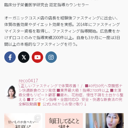
臨床分子栄養医学研究会 認定指導カウンセラー
オーガニックコスメ店の店長を経験後ファスティングに出会い、
体質改善効果やダイエット効果を実感。2014年にファスティング
マイスター資格を取得し、ファスティング指導開始。広告費をか
けず口コミのみで指導実績2000件以上。自身も3か月に一度は3日
間以上の本格的なファスティングを行う。
reco0417
\ 正しいファスティングで体質改善！ /
.
■40代50代へ空腹感ナ
シ快適断食のコツ発信
■業界最大級！指導2700件以上
■主演
級女優もリピート顧客
■疲れ、花粉症、慢性不調を土台から整
える
■オンライン指導・全国対応◎
.
安全・快適な断食法の完
全解説動画
公式LINEからお受け取り↓