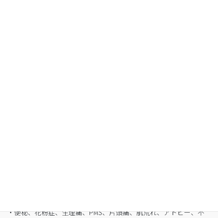
Organic Fasting
空腹感のないREIKO式ファスティングで、本来のあ
なたへ
・最短3日間から挑戦可能
・自宅でできるオンライン断食（全国対応可）
・たった5日間で平均-3㎏
・バストや筋肉は守りながら脂肪を狙い撃ち
・細胞レベルで生まれ変わり促進
・便秘、花粉症、生理痛、PMS、片頭痛、肌荒れ、アトピー、不