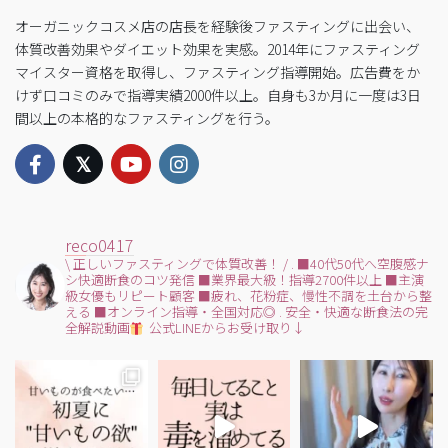
オーガニックコスメ店の店長を経験後ファスティングに出会い、
体質改善効果やダイエット効果を実感。2014年にファスティング
マイスター資格を取得し、ファスティング指導開始。広告費をか
けず口コミのみで指導実績2000件以上。自身も3か月に一度は3日
間以上の本格的なファスティングを行う。
reco0417
\ 正しいファスティングで体質改善！ /
.
■40代50代へ空腹感ナ
シ快適断食のコツ発信
■業界最大級！指導2700件以上
■主演
級女優もリピート顧客
■疲れ、花粉症、慢性不調を土台から整
える
■オンライン指導・全国対応◎
.
安全・快適な断食法の完
全解説動画
公式LINEからお受け取り↓