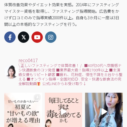
体質改善効果やダイエット効果を実感。2014年にファスティング
マイスター資格を取得し、ファスティング指導開始。広告費をか
けず口コミのみで指導実績2000件以上。自身も3か月に一度は3日
間以上の本格的なファスティングを行う。
reco0417
\ 正しいファスティングで体質改善！ /
.
■40代50代へ空腹感ナ
シ快適断食のコツ発信
■業界最大級！指導2700件以上
■主演
級女優もリピート顧客
■疲れ、花粉症、慢性不調を土台から整
える
■オンライン指導・全国対応◎
.
安全・快適な断食法の完
全解説動画
公式LINEからお受け取り↓