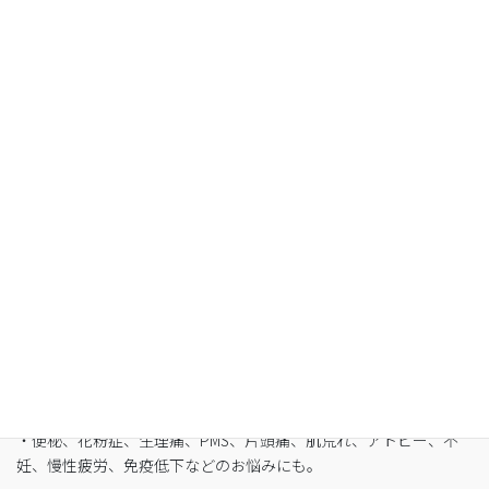
空腹感のないREIKO式ファスティングで、本来のあ
なたへ
・最短3日間から挑戦可能
・自宅でできるオンライン断食（全国対応可）
・たった5日間で平均-3㎏
・バストや筋肉は守りながら脂肪を狙い撃ち
・細胞レベルで生まれ変わり促進
・便秘、花粉症、生理痛、PMS、片頭痛、肌荒れ、アトピー、不
妊、慢性疲労、免疫低下などのお悩みにも。