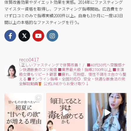
体質改善効果やダイエット効果を実感。2014年にファスティング
マイスター資格を取得し、ファスティング指導開始。広告費をか
けず口コミのみで指導実績2000件以上。自身も3か月に一度は3日
間以上の本格的なファスティングを行う。
reco0417
\ 正しいファスティングで体質改善！ /
.
■40代50代へ空腹感ナ
シ快適断食のコツ発信
■業界最大級！指導2700件以上
■主演
級女優もリピート顧客
■疲れ、花粉症、慢性不調を土台から整
える
■オンライン指導・全国対応◎
.
安全・快適な断食法の完
全解説動画
公式LINEからお受け取り↓