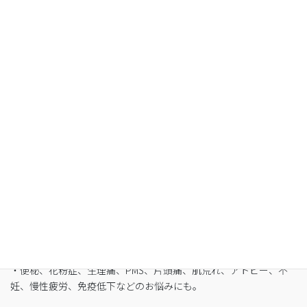
空腹感のないREIKO式ファスティングで、本来のあ
なたへ
・最短3日間から挑戦可能
・自宅でできるオンライン断食（全国対応可）
・たった5日間で平均-3㎏
・バストや筋肉は守りながら脂肪を狙い撃ち
・細胞レベルで生まれ変わり促進
・便秘、花粉症、生理痛、PMS、片頭痛、肌荒れ、アトピー、不
妊、慢性疲労、免疫低下などのお悩みにも。