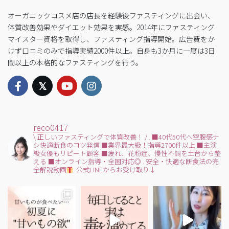
オーガニックコスメ店の店長を経験後ファスティングに出会い、
体質改善効果やダイエット効果を実感。2014年にファスティング
マイスター資格を取得し、ファスティング指導開始。広告費をか
けず口コミのみで指導実績2000件以上。自身も3か月に一度は3日
間以上の本格的なファスティングを行う。
reco0417
\ 正しいファスティングで体質改善！ /
.
■40代50代へ空腹感ナ
シ快適断食のコツ発信
■業界最大級！指導2700件以上
■主演
級女優もリピート顧客
■疲れ、花粉症、慢性不調を土台から整
える
■オンライン指導・全国対応◎
.
安全・快適な断食法の完
全解説動画
公式LINEからお受け取り↓