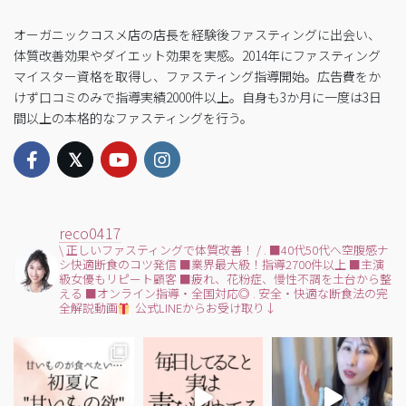
オーガニックコスメ店の店長を経験後ファスティングに出会い、
体質改善効果やダイエット効果を実感。2014年にファスティング
マイスター資格を取得し、ファスティング指導開始。広告費をか
けず口コミのみで指導実績2000件以上。自身も3か月に一度は3日
間以上の本格的なファスティングを行う。
reco0417
\ 正しいファスティングで体質改善！ /
.
■40代50代へ空腹感ナ
シ快適断食のコツ発信
■業界最大級！指導2700件以上
■主演
級女優もリピート顧客
■疲れ、花粉症、慢性不調を土台から整
える
■オンライン指導・全国対応◎
.
安全・快適な断食法の完
全解説動画
公式LINEからお受け取り↓