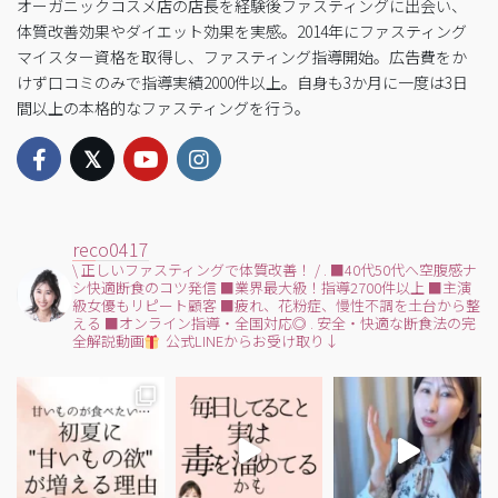
オーガニックコスメ店の店長を経験後ファスティングに出会い、
体質改善効果やダイエット効果を実感。2014年にファスティング
マイスター資格を取得し、ファスティング指導開始。広告費をか
けず口コミのみで指導実績2000件以上。自身も3か月に一度は3日
間以上の本格的なファスティングを行う。
reco0417
\ 正しいファスティングで体質改善！ /
.
■40代50代へ空腹感ナ
シ快適断食のコツ発信
■業界最大級！指導2700件以上
■主演
級女優もリピート顧客
■疲れ、花粉症、慢性不調を土台から整
える
■オンライン指導・全国対応◎
.
安全・快適な断食法の完
全解説動画
公式LINEからお受け取り↓