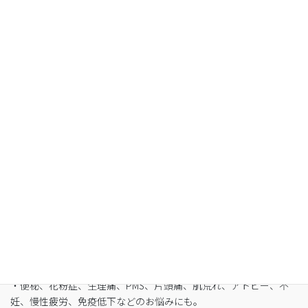
Organic Fasting
空腹感のないREIKO式ファスティングで、本来のあ
なたへ
・最短3日間から挑戦可能
・自宅でできるオンライン断食（全国対応可）
・たった5日間で平均-3㎏
・バストや筋肉は守りながら脂肪を狙い撃ち
・細胞レベルで生まれ変わり促進
・便秘、花粉症、生理痛、PMS、片頭痛、肌荒れ、アトピー、不
妊、慢性疲労、免疫低下などのお悩みにも。